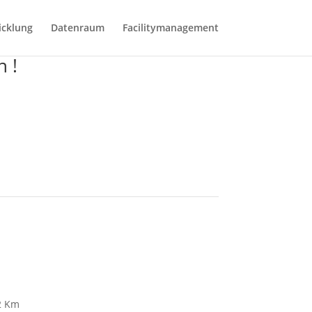
icklung
Datenraum
Facilitymanagement
n !
 Km
 Km
2 Km