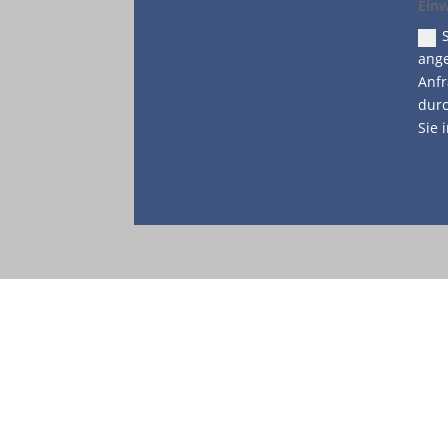
Einw
ange
Anfr
durc
Sie 