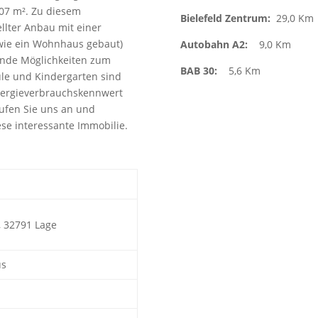
907 m². Zu diesem
Bielefeld Zentrum:
29,0 Km
llter Anbau mit einer
 wie ein Wohnhaus gebaut)
Autobahn A2:
9,0 Km
ende Möglichkeiten zum
BAB 30
:
5,6 Km
ule und Kindergarten sind
Energieverbrauchskennwert
 rufen Sie uns an und
se interessante Immobilie.
 32791 Lage
us