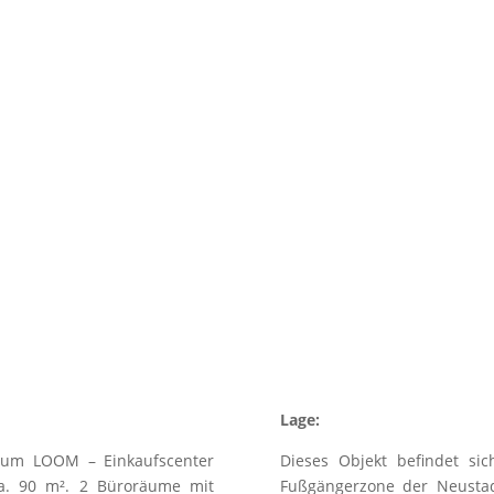
Lage:
e zum LOOM – Einkaufscenter
Dieses Objekt befindet sic
 ca. 90 m². 2 Büroräume mit
Fußgängerzone der Neustadt