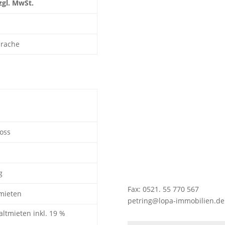
zgl. MwSt.
prache
oss
g
Fax: 0521. 55 770 567
mieten
petring@lopa-immobilien.de
altmieten inkl. 19 %