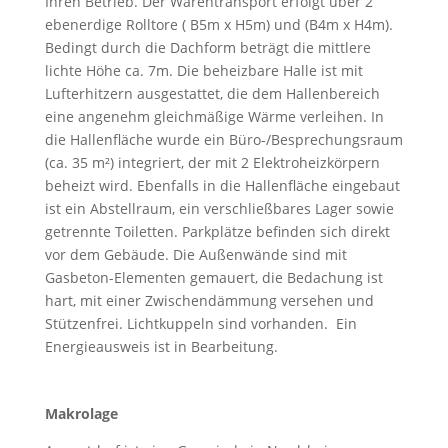
Ihren Betrieb. Der Warentransport erfolgt über 2
ebenerdige Rolltore ( B5m x H5m) und (B4m x H4m).
Bedingt durch die Dachform beträgt die mittlere
lichte Höhe ca. 7m. Die beheizbare Halle ist mit
Lufterhitzern ausgestattet, die dem Hallenbereich
eine angenehm gleichmäßige Wärme verleihen. In
die Hallenfläche wurde ein Büro-/Besprechungsraum
(ca. 35 m²) integriert, der mit 2 Elektroheizkörpern
beheizt wird. Ebenfalls in die Hallenfläche eingebaut
ist ein Abstellraum, ein verschließbares Lager sowie
getrennte Toiletten. Parkplätze befinden sich direkt
vor dem Gebäude. Die Außenwände sind mit
Gasbeton-Elementen gemauert, die Bedachung ist
hart, mit einer Zwischendämmung versehen und
Stützenfrei. Lichtkuppeln sind vorhanden. Ein
Energieausweis ist in Bearbeitung.
Makrolage