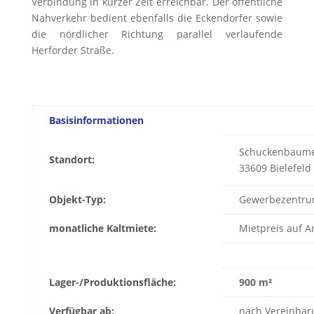
Verbindung in kurzer Zeit erreichbar. Der öffentliche
Nahverkehr bedient ebenfalls die Eckendorfer sowie
die nördlicher Richtung parallel verlaufende
Herforder Straße.
Basisinformationen
Schuckenbaumer
Standort:
33609 Bielefeld
Objekt-Typ:
Gewerbezentr
monatliche Kaltmiete:
Mietpreis auf A
Lager-/Produktionsfläche:
900 m²
Verfügbar ab:
nach Vereinbar