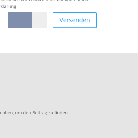
rklärung.
Versenden
=
13 + 3
n oben, um den Beitrag zu finden.
H
KO