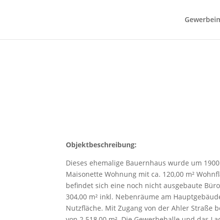
Gewerbei
Wohnhaus mit Gewerbehal
Objektbeschreibung:
Dieses ehemalige Bauernhaus wurde um 1900 ge
Maisonette Wohnung mit ca. 120,00 m² Wohnf
befindet sich eine noch nicht ausgebaute Büro
304,00 m² inkl. Nebenräume am Hauptgebäude 
Nutzfläche. Mit Zugang von der Ahler Straße 
von 2.518,00 m². Die Gewerbehalle und das Lade