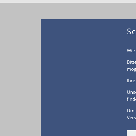
Sc
Wie 
Bitt
mögl
Ihre
Unse
find
Um d
Vers