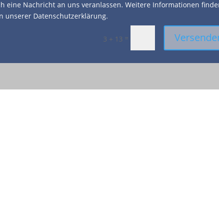
h eine Nachricht an uns veranlassen. Weitere Informationen find
in unserer Datenschutzerklärung.
Versende
=
3 + 13
Besuchen Sie uns
in der Elpke 115
Elpke 115
33605 Bielefeld
Telefon: 0521. 55 770 566