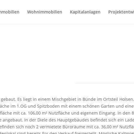
mmobilien
Wohnimmobilien
Kapitalanlagen
Projektentw
le & Ladenlokal in Bünde
baut. Es liegt in einem Mischgebiet in Bünde im Ortsteil Holsen
läche im 1.OG und Spitzboden mit einem schönen Garten und eine
fläche mit ca. 106,00 m² Nutzfläche und eigenem Eingang. In den 
angebaut. In der Diele des Hauptgebäudes befindet sich ein Lade
befinden sich noch 2 vermietete Büroräume mit ca. 36,00 m² Nutzfl
nlokal sind bereits für den Verkauf freigestellt. Mögliche Kaltmiet