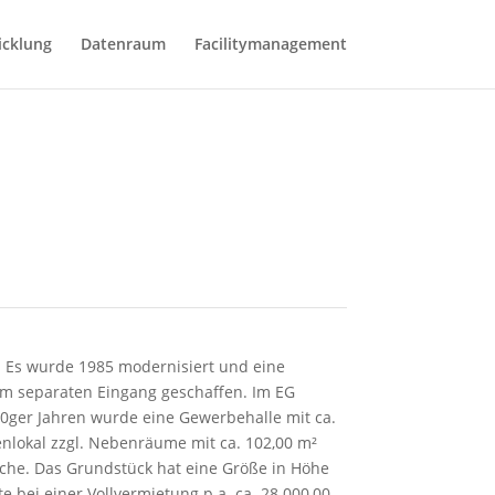
icklung
Datenraum
Facilitymanagement
. Es wurde 1985 modernisiert und eine
m separaten Eingang geschaffen. Im EG
80ger Jahren wurde eine Gewerbehalle mit ca.
nlokal zzgl. Nebenräume mit ca. 102,00 m²
äche. Das Grundstück hat eine Größe in Höhe
e bei einer Vollvermietung p.a. ca. 28.000,00